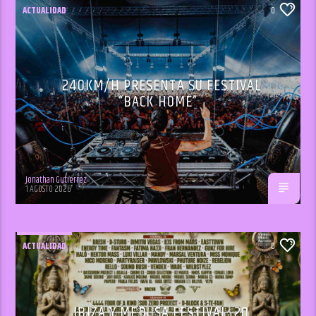
ACTUALIDAD
0
240KM/H PRESENTA SU FESTIVAL
“BACK HOME”
Jonathan Gutiérrez
1 AGOSTO 2026
ACTUALIDAD
0
IBIZA Y MEDUSA FESTIVAL: 20