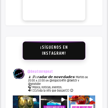
¡SÍGUENOS EN
INSTAGRAM!
@
beatsnrepeat
📡 ¡𝙏u 𝙧𝙖𝙙𝙖𝙧 𝙙𝙚 𝙣𝙤𝙫𝙚𝙙𝙖𝙙𝙚𝙨! Martes ᴅᴇ
20:00 ᴀ 22:00 ᴇɴ @espacio4fm @twitch ʏ
@youtube
🎧 Música, noticias, eventos...
🔊 👇🏻¡Toda la info que buscas!👇🏻 😉