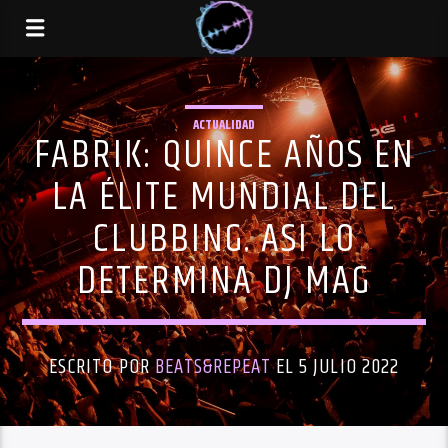
ACTUALIDAD
FABRIK: QUINCE AÑOS EN
LA ÉLITE MUNDIAL DEL
CLUBBING. ASI LO
DETERMINA DJ MAG
ESCRITO POR
BEATS&REPEAT
EL 5 JULIO 2022