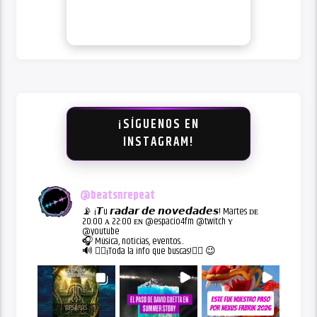
¡SÍGUENOS EN
INSTAGRAM!
@
beatsnrepeat
📡 ¡𝙏u 𝙧𝙖𝙙𝙖𝙧 𝙙𝙚 𝙣𝙤𝙫𝙚𝙙𝙖𝙙𝙚𝙨! Martes ᴅᴇ
20:00 ᴀ 22:00 ᴇɴ @espacio4fm @twitch ʏ
@youtube
🎧 Música, noticias, eventos...
🔊 👇🏻¡Toda la info que buscas!👇🏻 😉