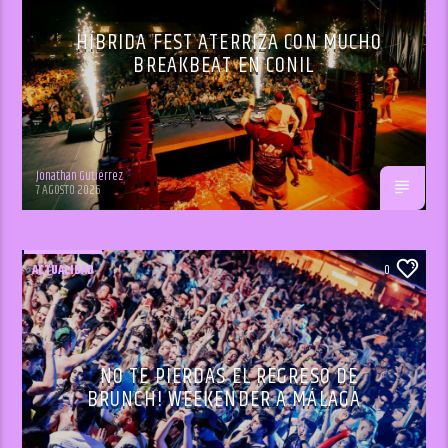
HÍBRIDA FEST ATERRIZA CON MUCHO
BREAKBEAT EN CONIL
Jonathan Gutiérrez
7 AGOSTO 2026
ACTUALIDAD
0
NO TE PIERDAS EL REGRESO DE
BRUNCH! WEEKENDER A MÁLAGA