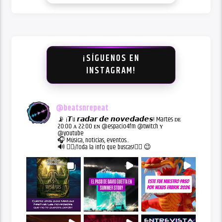
¡SÍGUENOS EN
INSTAGRAM!
@
beatsnrepeat
📡 ¡𝙏u 𝙧𝙖𝙙𝙖𝙧 𝙙𝙚 𝙣𝙤𝙫𝙚𝙙𝙖𝙙𝙚𝙨! Martes ᴅᴇ
20:00 ᴀ 22:00 ᴇɴ @espacio4fm @twitch ʏ
@youtube
🎧 Música, noticias, eventos...
🔊 👇🏻¡Toda la info que buscas!👇🏻 😉