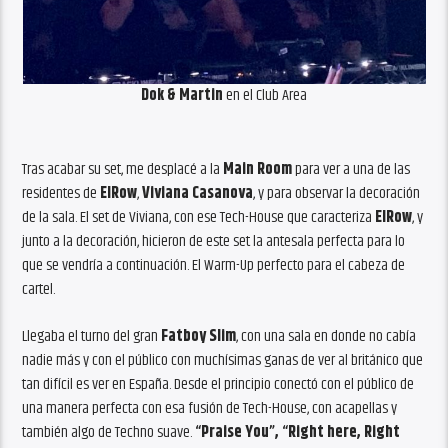
Dok & Martin
en el Club Area
Tras acabar su set, me desplacé a la
Main Room
para ver a una de las
residentes de
ElRow
,
Viviana Casanova
, y para observar la decoración
de la sala. El set de Viviana, con ese Tech-House que caracteriza
ElRow
, y
junto a la decoración, hicieron de este set la antesala perfecta para lo
que se vendría a continuación. El Warm-Up perfecto para el cabeza de
cartel.
Llegaba el turno del gran
Fatboy Slim
, con una sala en donde no cabía
nadie más y con el público con muchísimas ganas de ver al británico que
tan difícil es ver en España. Desde el principio conectó con el público de
una manera perfecta con esa fusión de Tech-House, con acapellas y
también algo de Techno suave.
“Praise You”, “Right here, Right