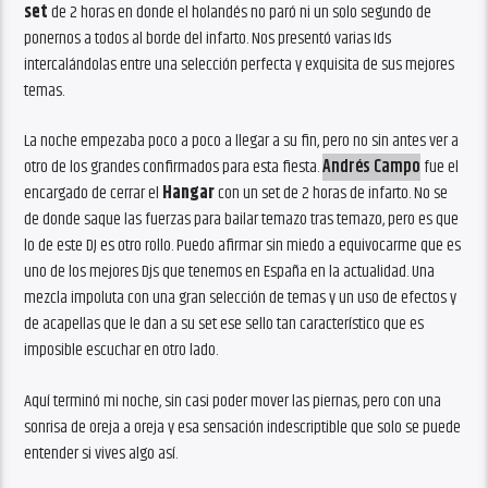
set
de 2 horas en donde el holandés no paró ni un solo segundo de
ponernos a todos al borde del infarto. Nos presentó varias Ids
intercalándolas entre una selección perfecta y exquisita de sus mejores
temas.
La noche empezaba poco a poco a llegar a su fin, pero no sin antes ver a
otro de los grandes confirmados para esta fiesta.
Andrés Campo
fue el
encargado de cerrar el
Hangar
con un set de 2 horas de infarto. No se
de donde saque las fuerzas para bailar temazo tras temazo, pero es que
lo de este DJ es otro rollo. Puedo afirmar sin miedo a equivocarme que es
uno de los mejores Djs que tenemos en España en la actualidad. Una
mezcla impoluta con una gran selección de temas y un uso de efectos y
de acapellas que le dan a su set ese sello tan característico que es
imposible escuchar en otro lado.
Aquí terminó mi noche, sin casi poder mover las piernas, pero con una
sonrisa de oreja a oreja y esa sensación indescriptible que solo se puede
entender si vives algo así.