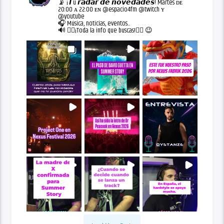
📡 ¡𝙏u 𝙧𝙖𝙙𝙖𝙧 𝙙𝙚 𝙣𝙤𝙫𝙚𝙙𝙖𝙙𝙚𝙨! Martes ᴅᴇ
20:00 ᴀ 22:00 ᴇɴ @espacio4fm @twitch ʏ
@youtube
🎧 Música, noticias, eventos...
🔊 👇🏻¡Toda la info que buscas!👇🏻 😉