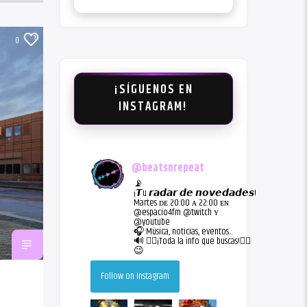
0
¡SÍGUENOS EN
INSTAGRAM!
@
beatsnrepeat
📡
¡𝙏u 𝙧𝙖𝙙𝙖𝙧 𝙙𝙚 𝙣𝙤𝙫𝙚𝙙𝙖𝙙𝙚𝙨!
Martes ᴅᴇ 20:00 ᴀ 22:00 ᴇɴ
@espacio4fm @twitch ʏ
@youtube
🎧 Música, noticias, eventos...
🔊 👇🏻¡Toda la info que buscas!👇🏻
😉
Follow on Instagram