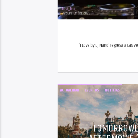
Rest_bau
29 SEPTIEMBRE 2023
‘I Love by Dj Nano’ regresa a Las 
ACTUALIDAD
EVENTOS
NOTICIAS
TOMORROWLA