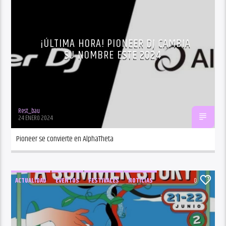
TECNOLOGÍA DJ
ÚLTIMA HORA
¡ÚLTIMA HORA! PIONEER DJ CAMBIA
SU NOMBRE ESTE 2024
Rest_bau
24 ENERO 2024
Pioneer se convierte en AlphaTheta
ACTUALIDAD
EVENTOS
FESTIVALES
NOTICIAS
0