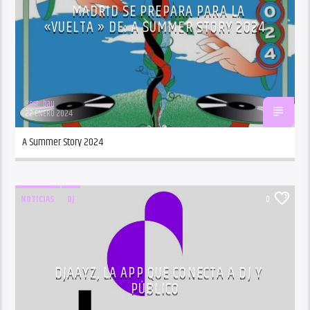
MADRID SE PREPARA PARA LA
«VUELTA » DE: A SUMMER STORY 2024
Rest_bau
22 ENERO 2024
A Summer Story 2024
NOTICIAS
DJ
0
DJAAYZ, LA APP QUE CONECTA A DJ Y
PÚBLICO