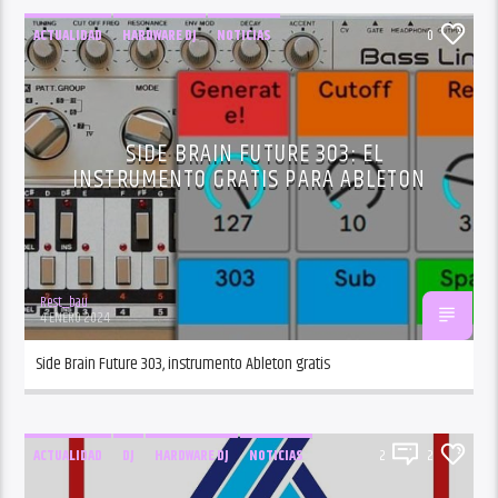
ACTUALIDAD
HARDWARE DJ
NOTICIAS
0
PRODUCCION
SOFTWARE DJ
TECNOLOGÍA DJ
SIDE BRAIN FUTURE 303: EL
INSTRUMENTO GRATIS PARA ABLETON
Rest_bau
4 ENERO 2024
Side Brain Future 303, instrumento Ableton gratis
ACTUALIDAD
DJ
HARDWARE DJ
NOTICIAS
2
2
SOFTWARE DJ
TECNOLOGÍA DJ