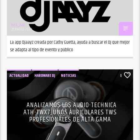
Rest_bau
21 ENERO 2024
La app Djaayz creada por Cathy Guetta, ayuda a buscar el Dj que mejor
se adapta al tipo de evento y público
ACTUALIDAD
HARDWARE DJ
NOTICIAS
0
PRODUCCION
SOFTWARE DJ
TECNOLOGÍA DJ
ANALIZAMOS LOS AUDIO-TECHNICA
ATH-TWX7, UNOS AURICULARES TWS
PROFESIONALES DE ALTA GAMA