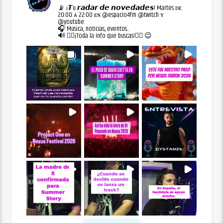
📡 ¡𝙏u 𝙧𝙖𝙙𝙖𝙧 𝙙𝙚 𝙣𝙤𝙫𝙚𝙙𝙖𝙙𝙚𝙨! Martes ᴅᴇ
20:00 ᴀ 22:00 ᴇɴ @espacio4fm @twitch ʏ
@youtube
🎧 Música, noticias, eventos...
🔊 👇🏻¡Toda la info que buscas!👇🏻 😉