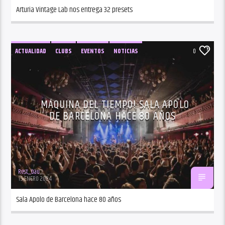
Arturia Vintage Lab nos entrega 32 presets
ACTUALIDAD
CLUBS
EVENTOS
NOTICIAS
0
MÁQUINA DEL TIEMPO! SALA APOLO
DE BARCELONA HACE 80 AÑOS
Rest_bau
15 ENERO 2024
Sala Apolo de Barcelona hace 80 años