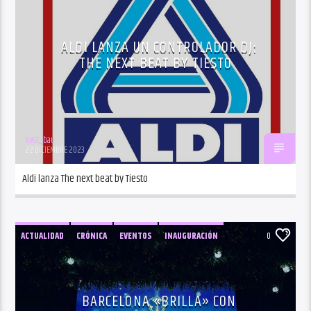
ALDI LANZA UN CONTROLADOR DJ:
THE NEXT BEAT BY TIESTO
Rest_bau
22 DICIEMBRE 2023
Aldi lanza The next beat by Tiesto
ACTUALIDAD
CRÓNICA
EVENTOS
INAUGURACIÓN
0
NOTICIAS
BARCELONA «BRILLA» CON