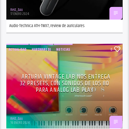
Rest_bau
17 ENERO 2024
Audio-Technica ATH-TWX7, review de auriculares
ACTUALIDAD
HARDWARE DJ
NOTICIAS
0
PRODUCCION
SOFTWARE DJ
TECNOLOGÍA DJ
ARTURIA VINTAGE LAB NOS ENTREGA
32 PRESETS, CON SONIDOS DE LOS 80
PARA ANALOG LAB PLAY
Rest_bau
16 ENERO 2024