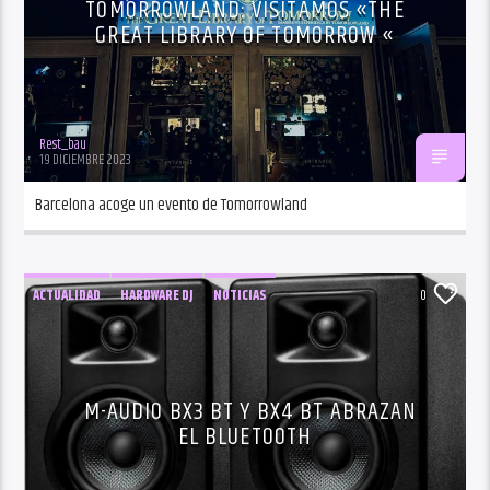
TOMORROWLAND: VISITAMOS «THE
GREAT LIBRARY OF TOMORROW «
Rest_bau
19 DICIEMBRE 2023
Barcelona acoge un evento de Tomorrowland
ACTUALIDAD
HARDWARE DJ
NOTICIAS
0
PRODUCCION
SOFTWARE DJ
TECNOLOGÍA DJ
M-AUDIO BX3 BT Y BX4 BT ABRAZAN
EL BLUETOOTH