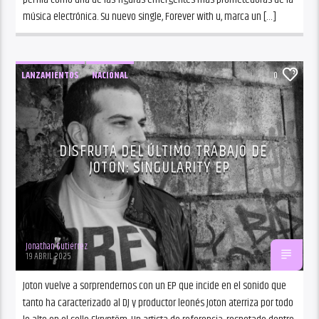
música electrónica. Su nuevo single, Forever with u, marca un […]
LANZAMIENTOS
NACIONAL
0
DISFRUTA DEL ÚLTIMO TRABAJO DE
JOTON: SINGULARITY EP
Jonathan Gutiérrez
19 ABRIL 2025
Joton vuelve a sorprendernos con un EP que incide en el sonido que
tanto ha caracterizado al DJ y productor leonés Joton aterriza por todo