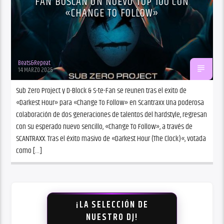
FAN BUSCAN UN NUEVO TOP 100 CON
«CHANGE TO FOLLOW»
Beats&Repeat
14 MARZO 2025
Sub Zero Project y D-Block & S-te-Fan se reunen tras el exito de
«Darkest Hour» para «Change To Follow» en Scantraxx Una poderosa
colaboración de dos generaciones de talentos del hardstyle, regresan
con su esperado nuevo sencillo, «Change To Follow», a través de
SCANTRAXX. Tras el éxito masivo de «Darkest Hour (The Clock)«, votada
como […]
¡LA SELECCIÓN DE
NUESTRO DJ!