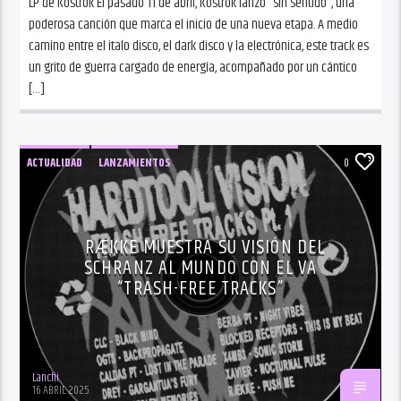
LP de Kostrok El pasado 11 de abril, Kostrok lanzó “Sin Sentido”, una
poderosa canción que marca el inicio de una nueva etapa. A medio
camino entre el italo disco, el dark disco y la electrónica, este track es
un grito de guerra cargado de energía, acompañado por un cántico
[…]
ACTUALIDAD
LANZAMIENTOS
0
RÆKKE MUESTRA SU VISIÓN DEL
SCHRANZ AL MUNDO CON EL VA
“TRASH-FREE TRACKS”
Lanchi
16 ABRIL 2025