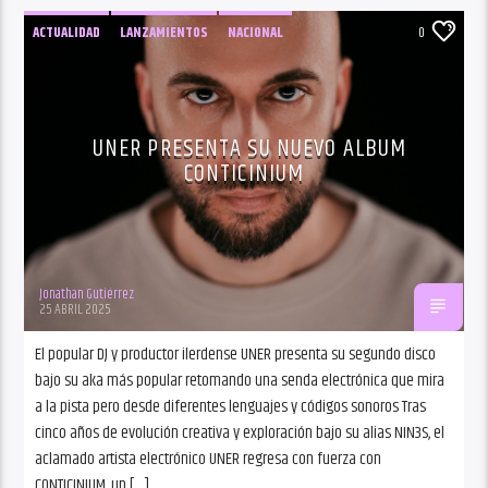
ACTUALIDAD
LANZAMIENTOS
NACIONAL
0
UNER PRESENTA SU NUEVO ALBUM
CONTICINIUM
Jonathan Gutiérrez
25 ABRIL 2025
El popular DJ y productor ilerdense UNER presenta su segundo disco
bajo su aka más popular retomando una senda electrónica que mira
a la pista pero desde diferentes lenguajes y códigos sonoros Tras
cinco años de evolución creativa y exploración bajo su alias NIN3S, el
aclamado artista electrónico UNER regresa con fuerza con
CONTICINIUM, un […]