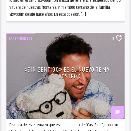
lo alto en el sello Skryptöm. Un artista de referencia, respetado dentro
y fuera de nuestras fronteras, y miembro cercano de la familia
Skryptöm desde hace años. En esta ocasión, […]
LANZAMIENTOS
0
«SIN SENTIDO» ES EL NUEVO TEMA
DE KOSTROK
Jonathan Gutiérrez
18 ABRIL 2025
Disfruta de este temazo que es un adelanto de “Casi Bien”, el nuevo