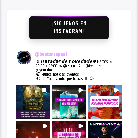
¡SÍGUENOS EN
INSTAGRAM!
@
beatsnrepeat
📡 ¡𝙏u 𝙧𝙖𝙙𝙖𝙧 𝙙𝙚 𝙣𝙤𝙫𝙚𝙙𝙖𝙙𝙚𝙨! Martes ᴅᴇ
20:00 ᴀ 22:00 ᴇɴ @espacio4fm @twitch ʏ
@youtube
🎧 Música, noticias, eventos...
🔊 👇🏻¡Toda la info que buscas!👇🏻 😉