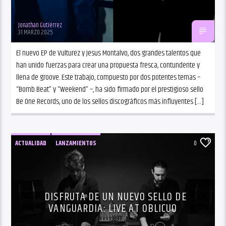
Jonathan Gutiérrez
31 MARZO 2025
El nuevo EP de Vulturez y Jesus Montalvo, dos grandes talentos que
han unido fuerzas para crear una propuesta fresca, contundente y
llena de groove. Este trabajo, compuesto por dos potentes temas –
“Bomb Beat” y “Weekend” –, ha sido firmado por el prestigioso sello
Be One Records, uno de los sellos discográficos más influyentes […]
ACTUALIDAD
LANZAMIENTOS
0
DISFRUTA DE UN NUEVO SELLO DE
VANGUARDIA: LIVE AT OBLICUO