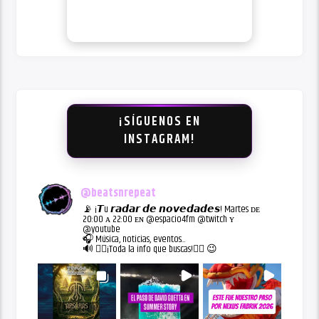
¡SÍGUENOS EN
INSTAGRAM!
@
beatsnrepeat
📡 ¡𝙏u 𝙧𝙖𝙙𝙖𝙧 𝙙𝙚 𝙣𝙤𝙫𝙚𝙙𝙖𝙙𝙚𝙨! Martes ᴅᴇ
20:00 ᴀ 22:00 ᴇɴ @espacio4fm @twitch ʏ
@youtube
🎧 Música, noticias, eventos...
🔊 👇🏻¡Toda la info que buscas!👇🏻 😉