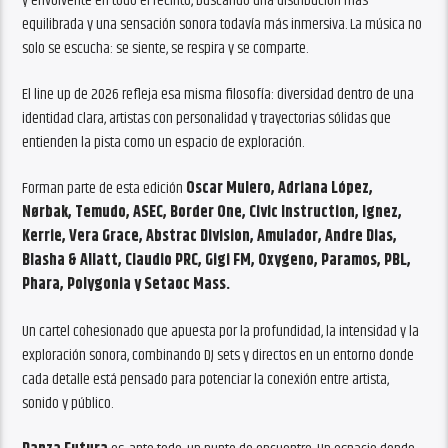
y envolvente en todo el recinto, buscando una distribución más
equilibrada y una sensación sonora todavía más inmersiva. La música no
solo se escucha: se siente, se respira y se comparte.
El line up de 2026 refleja esa misma filosofía: diversidad dentro de una
identidad clara, artistas con personalidad y trayectorias sólidas que
entienden la pista como un espacio de exploración.
Forman parte de esta edición
Oscar Mulero, Adriana López,
Nørbak, Temudo, ASEC, Border One, Civic Instruction, Ignez,
Kerrie, Vera Grace, Abstrac Division, Amulador, Andre Dias,
Blasha & Allatt, Claudio PRC, Gigi FM, Oxygeno, Paramos, PBL,
Phara, Polygonia y Setaoc Mass.
Un cartel cohesionado que apuesta por la profundidad, la intensidad y la
exploración sonora, combinando DJ sets y directos en un entorno donde
cada detalle está pensado para potenciar la conexión entre artista,
sonido y público.