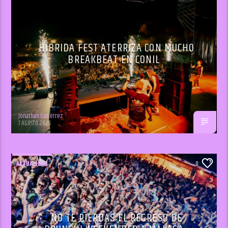
HÍBRIDA FEST ATERRIZA CON MUCHO
BREAKBEAT EN CONIL
Jonathan Gutiérrez
7 AGOSTO 2026
ACTUALIDAD
0
NO TE PIERDAS EL REGRESO DE