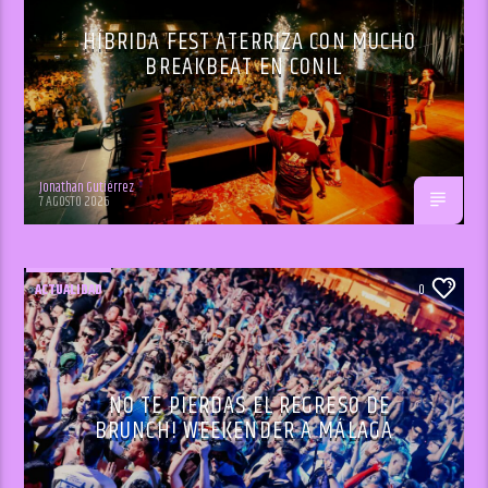
HÍBRIDA FEST ATERRIZA CON MUCHO
BREAKBEAT EN CONIL
Jonathan Gutiérrez
7 AGOSTO 2026
ACTUALIDAD
0
NO TE PIERDAS EL REGRESO DE
BRUNCH! WEEKENDER A MÁLAGA