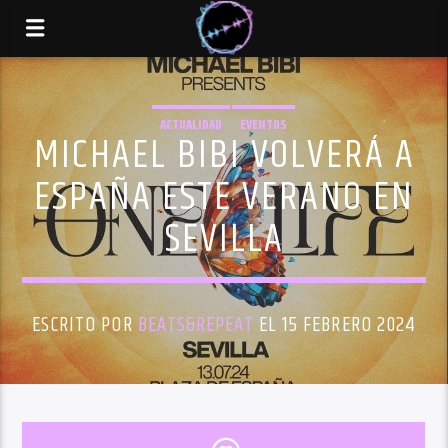
ACTUALIDAD
EVENTOS
MICHAEL BIBI VOLVERÁ A
ESPAÑA ESTE VERANO EN
SEVILLA
ESCRITO POR
BEATS&REPEAT
EL 15 FEBRERO 2024