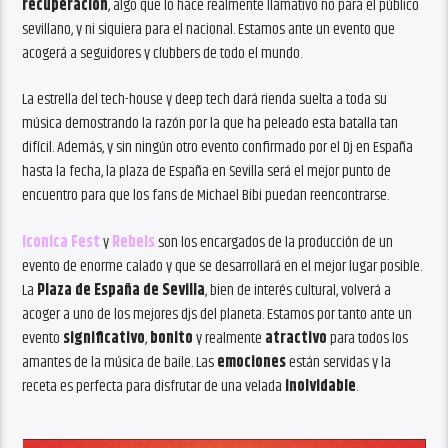
recuperación
, algo que lo hace realmente llamativo no para el público
sevillano, y ni siquiera para el nacional. Estamos ante un evento que
acogerá a seguidores y clubbers de todo el mundo.
La estrella del tech-house y deep tech dará rienda suelta a toda su
música demostrando la razón por la que ha peleado esta batalla tan
difícil. Además, y sin ningún otro evento confirmado por el Dj en España
hasta la fecha, la plaza de España en Sevilla será el mejor punto de
encuentro para que los fans de Michael Bibi puedan reencontrarse.
Iconica Fest
y
Rebels
son los encargados de la producción de un
evento de enorme calado y que se desarrollará en el mejor lugar posible.
La
Plaza de España de Sevilla
, bien de interés cultural, volverá a
acoger a uno de los mejores djs del planeta. Estamos por tanto ante un
evento
significativo
,
bonito
y realmente
atractivo
para todos los
amantes de la música de baile. Las
emociones
están servidas y la
receta es perfecta para disfrutar de una velada
inolvidable
.