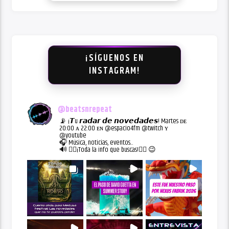
¡SÍGUENOS EN
INSTAGRAM!
@
beatsnrepeat
📡 ¡𝙏u 𝙧𝙖𝙙𝙖𝙧 𝙙𝙚 𝙣𝙤𝙫𝙚𝙙𝙖𝙙𝙚𝙨! Martes ᴅᴇ
20:00 ᴀ 22:00 ᴇɴ @espacio4fm @twitch ʏ
@youtube
🎧 Música, noticias, eventos...
🔊 👇🏻¡Toda la info que buscas!👇🏻 😉